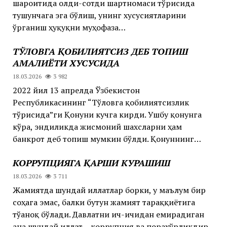
шароитида олди-сотди шартномаси тўғрисида
тушунчага эга бўлиш, унинг хусусиятларини
ўрганиш ҳуқуқни муҳофаза…
ТЎЛОВГА ҚОБИЛИЯТСИЗ ДЕБ ТОПИШ
АМАЛИЁТИ ХУСУСИДА
18.03.2026
3 982
2022 йил 13 апрелда Ўзбекистон
Республикасининг “Тўловга қобилиятсизлик
тўғрисида”ги Қонуни кучга кирди. Ушбу қонунга
кўра, эндиликда жисмоний шахсларни ҳам
банкрот деб топиш мумкин бўлди. Қонуннинг…
КОРРУПЦИЯГА ҚАРШИ КУРАШИШ
18.03.2026
3 711
Жамиятда шундай иллатлар борки, у маълум бир
соҳага эмас, балки бутун жамият тараққиётига
тўғаноқ бўлади. Давлатни ич-ичидан емирадиган
ана шундай иллат – коррупция ва порахўрликдир.