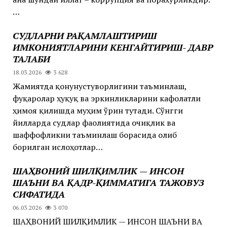
…
СУДЛАРНИ РАҚАМЛАШТИРИШ
ИМКОНИЯТЛАРИНИ КЕНГАЙТИРИШ- ДАВР
ТАЛАБИ
18.03.2026
3 628
Жамиятда қонунустуворлигини таъминлаш,
фуқаролар ҳуқуқ ва эркинликларини кафолатли
ҳимоя қилишда муҳим ўрин тутади. Сўнгги
йилларда судлар фаолиятида очиқлик ва
шаффофликни таъминлаш борасида олиб
борилган ислоҳотлар…
ШАҲВОНИЙ ШИЛҚИМЛИК — ИНСОН
ШАЪНИ ВА ҚАДР-ҚИММАТИГА ТАЖОВУЗ
СИФАТИДА
06.03.2026
3 070
ШАҲВОНИЙ ШИЛҚИМЛИК — ИНСОН ШАЪНИ ВА