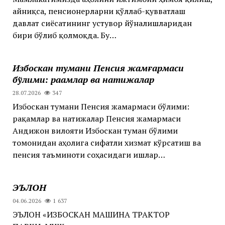
айниқса, пенсионерларни қўллаб-қувватлаш
давлат сиёсатининг устувор йўналишларидан
бири бўлиб қолмоқда. Бу…
Избоскан тумани Пенсия жамғармаси
бўлими: рақамлар ва натижалар
28.07.2026
347
Избоскан тумани Пенсия жамғармаси бўлими:
рақамлар ва натижалар Пенсия жамғармаси
Андижон вилояти Избоскан туман бўлими
томонидан аҳолига сифатли хизмат кўрсатиш ва
пенсия таъминоти соҳасидаги ишлар…
ЭЪЛОН
04.06.2026
1 637
ЭЪЛОН «ИЗБОСКАН МАШИНА ТРАКТОР