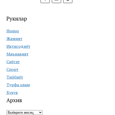
Рукнлар
Huquq
Жамият
Иқтисодиёт
Маънавият
Сиёсат
Спорт
Тиббиёт
Турфа олам
Ҳуқуқ
Архив
Архив