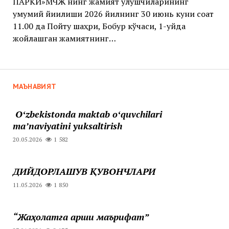
ПАРКИ»МЧЖ нинг жамият улушчиларининг
умумий йиғилиши 2026 йилнинг 30 июнь куни соат
11.00 да Пойтуғ шаҳри, Бобур кўчаси, 1-уйда
жойлашган жамиятнинг…
МАЪНАВИЯТ
Oʻzbekistonda maktab oʻquvchilari
maʼnaviyatini yuksaltirish
20.05.2026
1 582
ДИЙДОРЛАШУВ ҚУВОНЧЛАРИ
11.05.2026
1 850
“Жаҳолатга қарши маърифат”