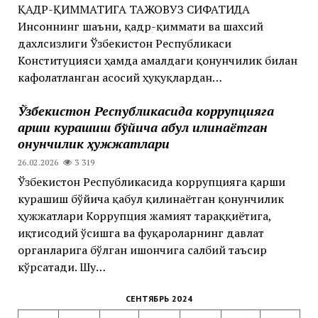
ҚАДР-ҚИММАТИГА ТАЖОВУЗ СИФАТИДА
Инсоннинг шаъни, қадр-қиммати ва шахсий
дахлсизлиги Ўзбекистон Республикаси
Конституцияси ҳамда амалдаги қонунчилик билан
кафолатланган асосий ҳуқуқлардан…
Ўзбекистон Республикасида коррупцияга
қарши курашиш бўйича қабул қилинаётган
қонунчилик ҳужжатлари
26.02.2026
3 319
Ўзбекистон Республикасида коррупцияга қарши
курашиш бўйича қабул қилинаётган қонунчилик
ҳужжатлари Коррупция жамият тараққиётига,
иқтисодий ўсишга ва фуқароларнинг давлат
органларига бўлган ишончига салбий таъсир
кўрсатади. Шу…
СЕНТЯБРЬ 2024