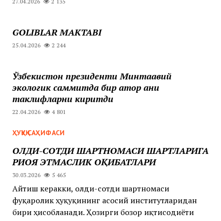
27.04.2026
2 135
GOLIBLAR MAKTABI
25.04.2026
2 244
Ўзбекистон президенти Минтақавий
экологик саммитда бир қатор аниқ
таклифларни киритди
22.04.2026
4 801
ҲУҚУҚ САҲИФАСИ
ОЛДИ-СОТДИ ШАРТНОМАСИ ШАРТЛАРИГА
РИОЯ ЭТМАСЛИК ОҚИБАТЛАРИ
30.03.2026
5 465
Айтиш керакки, олди-сотди шартномаси
фуқаролик ҳуқуқининг асосий институтларидан
бири ҳисобланади. Ҳозирги бозор иқтисодиёти