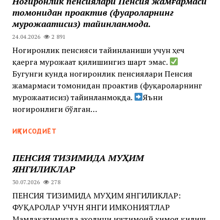
Ногиронлик пенсиялари Пенсия жамғармаси
томонидан проактив (фуқароларнинг
мурожаатисиз) тайинланмоқда.
24.04.2026
2 891
Ногиронлик пенсияси тайинланиши учун ҳеч
қаерга мурожаат қилишингиз шарт эмас.
Бугунги кунда ногиронлик пенсиялари Пенсия
жамғармаси томонидан проактив (фуқароларнинг
мурожаатисиз) тайинланмоқда. ‍‍
Яъни
ногиронлиги бўлган…
ИҚТИСОДИЁТ
ПЕНСИЯ ТИЗИМИДА МУҲИМ
ЯНГИЛИКЛАР
30.07.2026
278
ПЕНСИЯ ТИЗИМИДА МУҲИМ ЯНГИЛИКЛАР:
ФУҚАРОЛАР УЧУН ЯНГИ ИМКОНИЯТЛАР
Мамлакатимизда аҳолини ижтимоий ҳимоя қилиш,