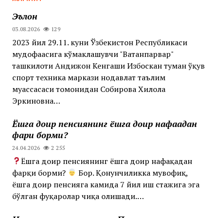
Эълон
03.08.2026
129
2023 йил 29.11. куни Ўзбекистон Республикаси
мудофаасига кўмаклашувчи "Ватанпарвар"
ташкилоти Андижон Кенгаши Избоскан туман ўқув
спорт техника маркази нодавлат таълим
муассасаси томонидан Собирова Хилола
Эркиновна…
Ёшга доир пенсиянинг ёшга доир нафақадан
фарқи борми?
24.04.2026
2 255
Ёшга доир пенсиянинг ёшга доир нафақадан
фарқи борми?
Бор. Қонунчиликка мувофиқ,
ёшга доир пенсияга камида 7 йил иш стажига эга
бўлган фуқаролар чиқа олишади.…