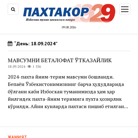
открыт
меню
09.08.2026
“День: 18.09.2024”
МАВСУМНИ БЕТАЛОФАТ ЎТКАЗАЙЛИК
18.09.2024
1 556
2024-пахта йиғим-терим мавсуми бошланди.
Бепаён Ўзбекистонимизнинг барча ҳудудларида
бўлгани каби Избоскан туманимизда ҳам ҳар
йилгидек пахта-йиғим теримига пухта ҳозирлик
кўрилди. Айни кунларда пахтаси пишиб етилган…
ЖАМИЯТ