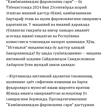
“Камбағалликдан фаровонлик сари” — бу
Ўзбекистонда 2024 йил 23сентябрда жорий
этилган миллий дастур бўлиб, камбағалликни
бартараф этиш ва аҳоли фаровонлигини оширишга
қаратилган. У маҳаллий ва миллий даражада
тўпланган тажриба ва илғор халқаро амалиёт
асосида ишлаб чиқилган ва Республика
комиссияси томонидан назорат қилинади. Ҳўш,
“Истиқлол” маҳалласида бу дастур қандай
бажарилмоқда? Бу ҳақда суҳбатдошимиз — маҳалла
ижтимоий ҳодими Сайдахмедов Саидисломхон
Акбархон ўғли шундай ҳикоя қилади:
—Юртимизда ижтимоий адолатни таъминлаш,
аҳолининг ҳаёт сифатини яхшилаш ва барча
фуқароларга муносиб яшаш шароити яратиш
йўлида амалга оширилаётган ислоҳотлар ўз
самарасини бермоқда. Президентимизнинг
“Камбағалликдан фаровонлик сари” дастурини