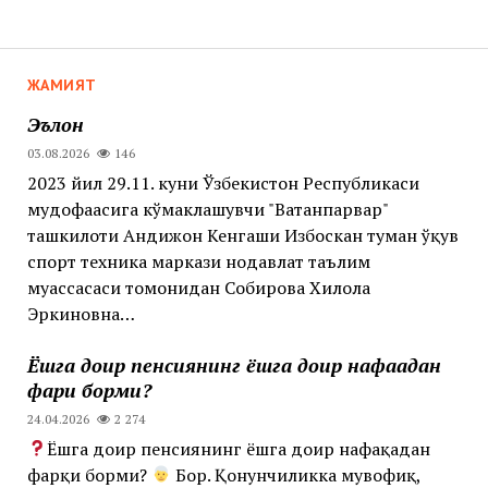
ЖАМИЯТ
Эълон
03.08.2026
146
2023 йил 29.11. куни Ўзбекистон Республикаси
мудофаасига кўмаклашувчи "Ватанпарвар"
ташкилоти Андижон Кенгаши Избоскан туман ўқув
спорт техника маркази нодавлат таълим
муассасаси томонидан Собирова Хилола
Эркиновна…
Ёшга доир пенсиянинг ёшга доир нафақадан
фарқи борми?
24.04.2026
2 274
Ёшга доир пенсиянинг ёшга доир нафақадан
фарқи борми?
Бор. Қонунчиликка мувофиқ,