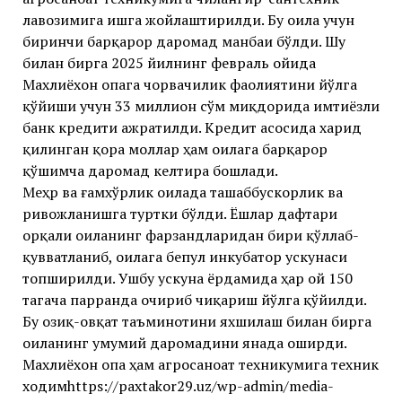
лавозимига ишга жойлаштирилди. Бу оила учун
биринчи барқарор даромад манбаи бўлди. Шу
билан бирга 2025 йилнинг февраль ойида
Махлиёхон опага чорвачилик фаолиятини йўлга
қўйиши учун 33 миллион сўм миқдорида имтиёзли
банк кредити ажратилди. Кредит асосида харид
қилинган қора моллар ҳам оилага барқарор
қўшимча даромад келтира бошлади.
Меҳр ва ғамхўрлик оилада ташаббускорлик ва
ривожланишга туртки бўлди. Ёшлар дафтари
орқали оиланинг фарзандларидан бири қўллаб-
қувватланиб, оилага бепул инкубатор ускунаси
топширилди. Ушбу ускуна ёрдамида ҳар ой 150
тагача парранда очириб чиқариш йўлга қўйилди.
Бу озиқ-овқат таъминотини яхшилаш билан бирга
оиланинг умумий даромадини янада оширди.
Махлиёхон опа ҳам агросаноат техникумига техник
ходимhttps://paxtakor29.uz/wp-admin/media-