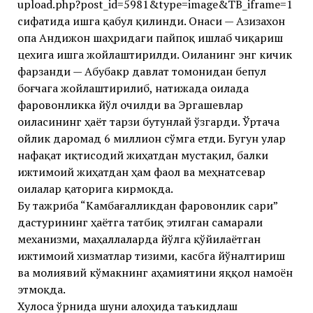
upload.php?post_id=5981&type=image&TB_iframe=1
сифатида ишга қабул қилинди. Онаси — Азизахон
опа Андижон шаҳридаги пайпоқ ишлаб чиқариш
цехига ишга жойлаштирилди. Оиланинг энг кичик
фарзанди — Абубакр давлат томонидан бепул
боғчага жойлаштирилиб, натижада оилада
фаровонликка йўл очилди ва Эргашевлар
оиласининг ҳаёт тарзи бутунлай ўзгарди. Ўртача
ойлик даромад 6 миллион сўмга етди. Бугун улар
нафақат иқтисодий жиҳатдан мустақил, балки
ижтимоий жиҳатдан ҳам фаол ва меҳнатсевар
оилалар қаторига кирмоқда.
Бу тажриба “Камбағалликдан фаровонлик сари”
дастурининг ҳаётга татбиқ этилган самарали
механизми, маҳаллаларда йўлга қўйилаётган
ижтимоий хизматлар тизими, касбга йўналтириш
ва молиявий кўмакнинг аҳамиятини яққол намоён
этмоқда.
Хулоса ўрнида шуни алоҳида таъкидлаш