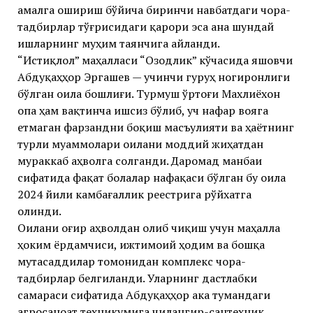
амалга ошириш бўйича биринчи навбатдаги чора-
тадбирлар тўғрисидаги қарори эса ана шундай
ишларнинг муҳим таянчига айланди.
“Истиқлол” маҳалласи “Озодлик” кўчасида яшовчи
Абдуқаҳҳор Эргашев — учинчи гуруҳ ногиронлиги
бўлган оила бошлиғи. Турмуш ўртоғи Махлиёхон
опа ҳам вақтинча ишсиз бўлиб, уч нафар вояга
етмаган фарзандни боқиш масъулияти ва ҳаётнинг
турли муаммолари оилани моддий жиҳатдан
мураккаб аҳволга солганди. Даромад манбаи
сифатида фақат болалар нафақаси бўлган бу оила
2024 йили камбағаллик реестрига рўйхатга
олинди.
Оилани оғир аҳволдан олиб чиқиш учун маҳалла
ҳоким ёрдамчиси, ижтимоий ҳодим ва бошқа
мутасаддилар томонидан комплекс чора-
тадбирлар белгиланди. Уларнинг дастлабки
самараси сифатида Абдуқаҳҳор ака тумандаги
агросаноат техникумига чилангир-сантехник