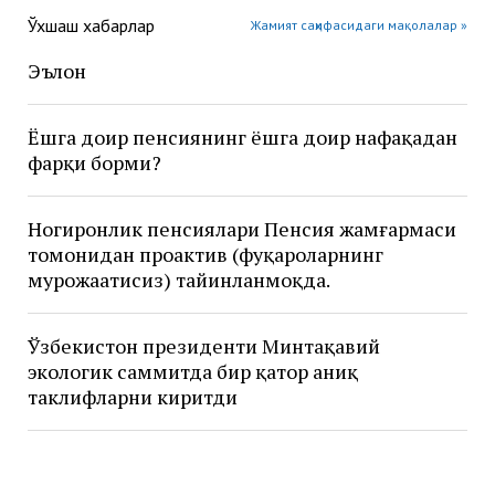
Ўхшаш хабарлар
Жамият саҳифасидаги мақолалар »
Эълон
Ёшга доир пенсиянинг ёшга доир нафақадан
фарқи борми?
Ногиронлик пенсиялари Пенсия жамғармаси
томонидан проактив (фуқароларнинг
мурожаатисиз) тайинланмоқда.
Ўзбекистон президенти Минтақавий
экологик саммитда бир қатор аниқ
таклифларни киритди