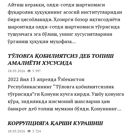
Айтиш керакки, олди-сотди шартномаси
фуқаролик ҳуқуқининг асосий институтларидан
бири ҳисобланади. Ҳозирги бозор иқтисодиёти
шароитида олди-сотди шартномаси тўғрисида
тушунчага эга бўлиш, унинг хусусиятларини
ўрганиш ҳуқуқни муҳофаза…
ТЎЛОВГА ҚОБИЛИЯТСИЗ ДЕБ ТОПИШ
АМАЛИЁТИ ХУСУСИДА
18.03.2026
3 997
2022 йил 13 апрелда Ўзбекистон
Республикасининг “Тўловга қобилиятсизлик
тўғрисида”ги Қонуни кучга кирди. Ушбу қонунга
кўра, эндиликда жисмоний шахсларни ҳам
банкрот деб топиш мумкин бўлди. Қонуннинг…
КОРРУПЦИЯГА ҚАРШИ КУРАШИШ
18.03.2026
3 724