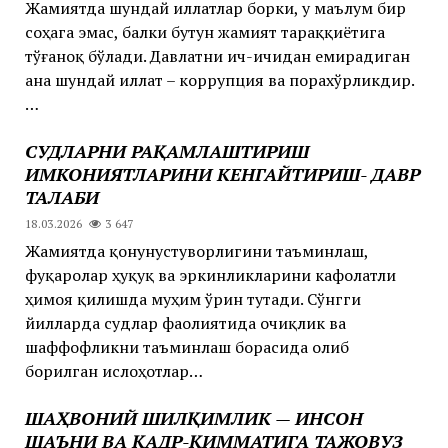
Жамиятда шундай иллатлар борки, у маълум бир
соҳага эмас, балки бутун жамият тараққиётига
тўғаноқ бўлади. Давлатни ич-ичидан емирадиган
ана шундай иллат – коррупция ва порахўрликдир.
…
СУДЛАРНИ РАҚАМЛАШТИРИШ
ИМКОНИЯТЛАРИНИ КЕНГАЙТИРИШ- ДАВР
ТАЛАБИ
18.03.2026
3 647
Жамиятда қонунустуворлигини таъминлаш,
фуқаролар ҳуқуқ ва эркинликларини кафолатли
ҳимоя қилишда муҳим ўрин тутади. Сўнгги
йилларда судлар фаолиятида очиқлик ва
шаффофликни таъминлаш борасида олиб
борилган ислоҳотлар…
ШАҲВОНИЙ ШИЛҚИМЛИК — ИНСОН
ШАЪНИ ВА ҚАДР-ҚИММАТИГА ТАЖОВУЗ