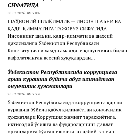
СИФАТИДА
06.03.2026
3 087
ШАҲВОНИЙ ШИЛҚИМЛИК — ИНСОН ШАЪНИ ВА
ҚАДР-ҚИММАТИГА ТАЖОВУЗ СИФАТИДА
Инсоннинг шаъни, қадр-қиммати ва шахсий
дахлсизлиги Ўзбекистон Республикаси
Конституцияси ҳамда амалдаги қонунчилик билан
кафолатланган асосий ҳуқуқлардан…
Ўзбекистон Республикасида коррупцияга
қарши курашиш бўйича қабул қилинаётган
қонунчилик ҳужжатлари
26.02.2026
3 332
Ўзбекистон Республикасида коррупцияга қарши
курашиш бўйича қабул қилинаётган қонунчилик
ҳужжатлари Коррупция жамият тараққиётига,
иқтисодий ўсишга ва фуқароларнинг давлат
органларига бўлган ишончига салбий таъсир