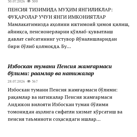
30.07.2026
300
ПЕНСИЯ ТИЗИМИДА МУҲИМ ЯНГИЛИКЛАР:
ФУҚАРОЛАР УЧУН ЯНГИ ИМКОНИЯТЛАР
Мамлакатимизда аҳолини ижтимоий ҳимоя қилиш,
айниқса, пенсионерларни қўллаб-қувватлаш
давлат сиёсатининг устувор йўналишларидан
бири бўлиб қолмоқда. Бу…
Избоскан тумани Пенсия жамғармаси
бўлими: рақамлар ва натижалар
28.07.2026
367
Избоскан тумани Пенсия жамғармаси бўлими:
рақамлар ва натижалар Пенсия жамғармаси
Андижон вилояти Избоскан туман бўлими
томонидан аҳолига сифатли хизмат кўрсатиш ва
пенсия таъминоти соҳасидаги ишлар…