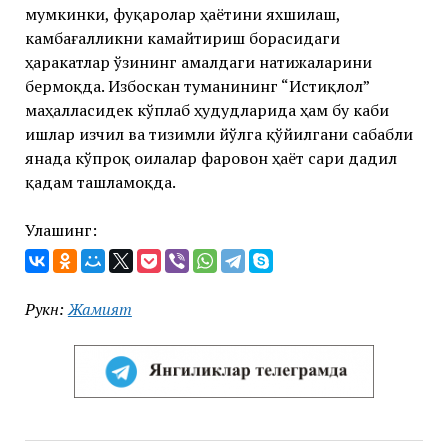
мумкинки, фуқаролар ҳаётини яхшилаш,
камбағалликни камайтириш борасидаги
ҳаракатлар ўзининг амалдаги натижаларини
бермоқда. Избоскан туманининг “Истиқлол”
маҳалласидек кўплаб ҳудудларида ҳам бу каби
ишлар изчил ва тизимли йўлга қўйилгани сабабли
янада кўпроқ оилалар фаровон ҳаёт сари дадил
қадам ташламоқда.
Улашинг:
Рукн:
Жамият