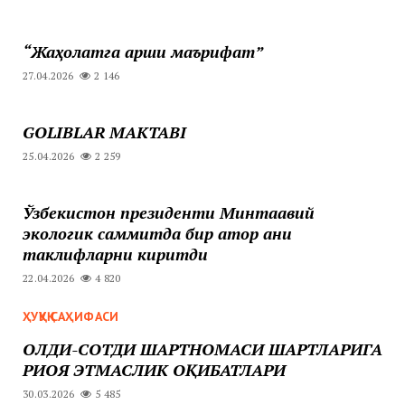
“Жаҳолатга қарши маърифат”
27.04.2026
2 146
GOLIBLAR MAKTABI
25.04.2026
2 259
Ўзбекистон президенти Минтақавий
экологик саммитда бир қатор аниқ
таклифларни киритди
22.04.2026
4 820
ҲУҚУҚ САҲИФАСИ
ОЛДИ-СОТДИ ШАРТНОМАСИ ШАРТЛАРИГА
РИОЯ ЭТМАСЛИК ОҚИБАТЛАРИ
30.03.2026
5 485