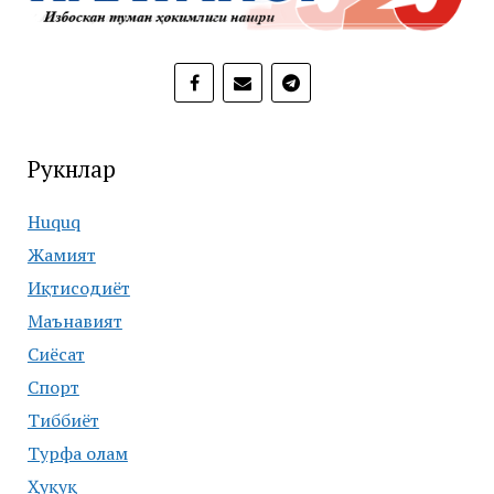
Рукнлар
Huquq
Жамият
Иқтисодиёт
Маънавият
Сиёсат
Спорт
Тиббиёт
Турфа олам
Ҳуқуқ