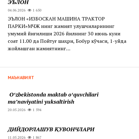
ЭЪЛОН
04.06.2026
1 650
ЭЪЛОН «ИЗБОСКАН МАШИНА ТРАКТОР
ПАРКИ»МЧЖ нинг жамият улушчиларининг
умумий йиғилиши 2026 йилнинг 30 июнь куни
соат 11.00 да Пойтуғ шаҳри, Бобур кўчаси, 1-уйда
жойлашган жамиятнинг…
МАЪНАВИЯТ
Oʻzbekistonda maktab oʻquvchilari
maʼnaviyatini yuksaltirish
20.05.2026
1 594
ДИЙДОРЛАШУВ ҚУВОНЧЛАРИ
11.05.2026
1 867