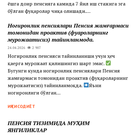
ёшга доир пенсияга камида 7 йил иш стажига эга
бўлган фуқаролар чиқа олишади.…
Ногиронлик пенсиялари Пенсия жамғармаси
томонидан проактив (фуқароларнинг
мурожаатисиз) тайинланмоқда.
24.04.2026
2 907
Ногиронлик пенсияси тайинланиши учун ҳеч
қаерга мурожаат қилишингиз шарт эмас.
Бугунги кунда ногиронлик пенсиялари Пенсия
жамғармаси томонидан проактив (фуқароларнинг
мурожаатисиз) тайинланмоқда. ‍‍
Яъни
ногиронлиги бўлган…
ИҚТИСОДИЁТ
ПЕНСИЯ ТИЗИМИДА МУҲИМ
ЯНГИЛИКЛАР