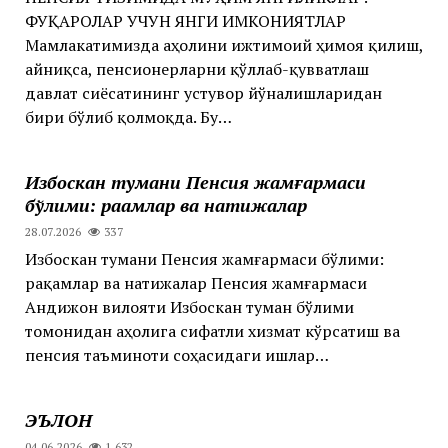
ФУҚАРОЛАР УЧУН ЯНГИ ИМКОНИЯТЛАР
Мамлакатимизда аҳолини ижтимоий ҳимоя қилиш,
айниқса, пенсионерларни қўллаб-қувватлаш
давлат сиёсатининг устувор йўналишларидан
бири бўлиб қолмоқда. Бу…
Избоскан тумани Пенсия жамғармаси
бўлими: рақамлар ва натижалар
28.07.2026
337
Избоскан тумани Пенсия жамғармаси бўлими:
рақамлар ва натижалар Пенсия жамғармаси
Андижон вилояти Избоскан туман бўлими
томонидан аҳолига сифатли хизмат кўрсатиш ва
пенсия таъминоти соҳасидаги ишлар…
ЭЪЛОН
04.06.2026
1 632