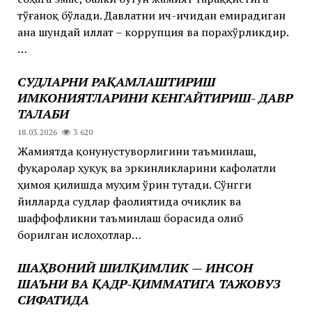
тўғаноқ бўлади. Давлатни ич-ичидан емирадиган
ана шундай иллат – коррупция ва порахўрликдир.
…
СУДЛАРНИ РАҚАМЛАШТИРИШ
ИМКОНИЯТЛАРИНИ КЕНГАЙТИРИШ- ДАВР
ТАЛАБИ
18.03.2026
3 620
Жамиятда қонунустуворлигини таъминлаш,
фуқаролар ҳуқуқ ва эркинликларини кафолатли
ҳимоя қилишда муҳим ўрин тутади. Сўнгги
йилларда судлар фаолиятида очиқлик ва
шаффофликни таъминлаш борасида олиб
борилган ислоҳотлар…
ШАҲВОНИЙ ШИЛҚИМЛИК — ИНСОН
ШАЪНИ ВА ҚАДР-ҚИММАТИГА ТАЖОВУЗ
СИФАТИДА