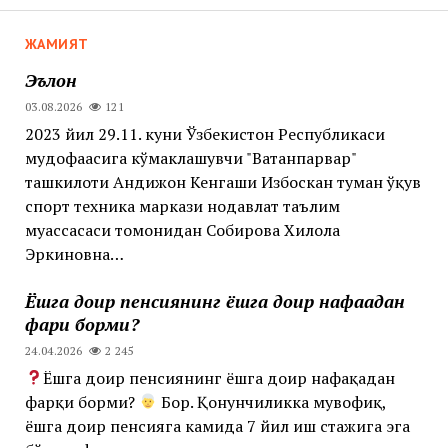
ЖАМИЯТ
Эълон
03.08.2026
121
2023 йил 29.11. куни Ўзбекистон Республикаси
мудофаасига кўмаклашувчи "Ватанпарвар"
ташкилоти Андижон Кенгаши Избоскан туман ўқув
спорт техника маркази нодавлат таълим
муассасаси томонидан Собирова Хилола
Эркиновна…
Ёшга доир пенсиянинг ёшга доир нафақадан
фарқи борми?
24.04.2026
2 245
Ёшга доир пенсиянинг ёшга доир нафақадан
фарқи борми?
Бор. Қонунчиликка мувофиқ,
ёшга доир пенсияга камида 7 йил иш стажига эга