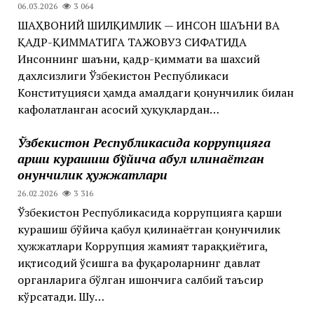
06.03.2026
3 064
ШАҲВОНИЙ ШИЛҚИМЛИК — ИНСОН ШАЪНИ ВА
ҚАДР-ҚИММАТИГА ТАЖОВУЗ СИФАТИДА
Инсоннинг шаъни, қадр-қиммати ва шахсий
дахлсизлиги Ўзбекистон Республикаси
Конституцияси ҳамда амалдаги қонунчилик билан
кафолатланган асосий ҳуқуқлардан…
Ўзбекистон Республикасида коррупцияга
қарши курашиш бўйича қабул қилинаётган
қонунчилик ҳужжатлари
26.02.2026
3 316
Ўзбекистон Республикасида коррупцияга қарши
курашиш бўйича қабул қилинаётган қонунчилик
ҳужжатлари Коррупция жамият тараққиётига,
иқтисодий ўсишга ва фуқароларнинг давлат
органларига бўлган ишончига салбий таъсир
кўрсатади. Шу…