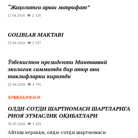
“Жаҳолатга қарши маърифат”
27.04.2026
2 128
GOLIBLAR MAKTABI
25.04.2026
2 237
Ўзбекистон президенти Минтақавий
экологик саммитда бир қатор аниқ
таклифларни киритди
22.04.2026
4 791
ҲУҚУҚ САҲИФАСИ
ОЛДИ-СОТДИ ШАРТНОМАСИ ШАРТЛАРИГА
РИОЯ ЭТМАСЛИК ОҚИБАТЛАРИ
30.03.2026
5 453
Айтиш керакки, олди-сотди шартномаси