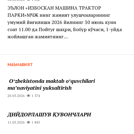
ЭЪЛОН «ИЗБОСКАН МАШИНА ТРАКТОР
ПАРКИ»МЧЖ нинг жамият улушчиларининг
умумий йиғилиши 2026 йилнинг 30 июнь куни
соат 11.00 да Пойтуғ шаҳри, Бобур кўчаси, 1-уйда
жойлашган жамиятнинг…
МАЪНАВИЯТ
Oʻzbekistonda maktab oʻquvchilari
maʼnaviyatini yuksaltirish
20.05.2026
1 574
ДИЙДОРЛАШУВ ҚУВОНЧЛАРИ
11.05.2026
1 843