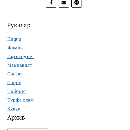
Рукнлар
Huquq
Жамият
Иқтисодиёт
Маънавият
Сиёсат
Спорт
Тиббиёт
Турфа олам
Ҳуқуқ
Архив