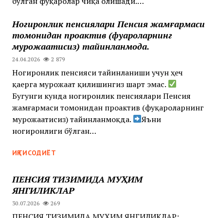
бўлган фуқаролар чиқа олишади.…
Ногиронлик пенсиялари Пенсия жамғармаси
томонидан проактив (фуқароларнинг
мурожаатисиз) тайинланмоқда.
24.04.2026
2 879
Ногиронлик пенсияси тайинланиши учун ҳеч
қаерга мурожаат қилишингиз шарт эмас.
Бугунги кунда ногиронлик пенсиялари Пенсия
жамғармаси томонидан проактив (фуқароларнинг
мурожаатисиз) тайинланмоқда. ‍‍
Яъни
ногиронлиги бўлган…
ИҚТИСОДИЁТ
ПЕНСИЯ ТИЗИМИДА МУҲИМ
ЯНГИЛИКЛАР
30.07.2026
269
ПЕНСИЯ ТИЗИМИДА МУҲИМ ЯНГИЛИКЛАР: