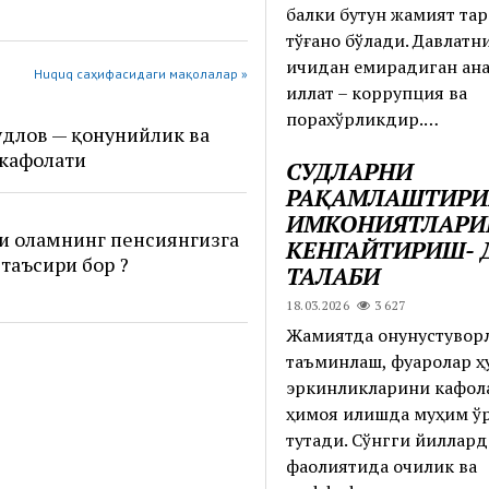
балки бутун жамият тара
тўғаноқ бўлади. Давлатн
ичидан емирадиган ан
Huquq саҳифасидаги мақолалар »
иллат – коррупция ва
порахўрликдир.…
удлов — қонунийлик ва
 кафолати
СУДЛАРНИ
РАҚАМЛАШТИР
ИМКОНИЯТЛАРИ
и оламнинг пенсиянгизга
КЕНГАЙТИРИШ- 
таъсири бор ?
ТАЛАБИ
18.03.2026
3 627
Жамиятда қонунустувор
таъминлаш, фуқаролар ҳуқ
эркинликларини кафол
ҳимоя қилишда муҳим ў
тутади. Сўнгги йиллард
фаолиятида очиқлик ва