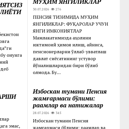
МУҲИМ ЯНГИЛИКЛАР
ИЯТСИЗ
30.07.2026
276
АЛИЁТИ
ПЕНСИЯ ТИЗИМИДА МУҲИМ
ЯНГИЛИКЛАР: ФУҚАРОЛАР УЧУН
ЯНГИ ИМКОНИЯТЛАР
бекистон
Мамлакатимизда аҳолини
овга
ижтимоий ҳимоя қилиш, айниқса,
да”ги
пенсионерларни қўллаб-қувватлаш
бу қонунга
давлат сиёсатининг устувор
оний
йўналишларидан бири бўлиб
 деб
қолмоқда. Бу…
Избоскан тумани Пенсия
АРШИ
жамғармаси бўлими:
рақамлар ва натижалар
28.07.2026
345
тлар
Избоскан тумани Пенсия
ага эмас,
жамғармаси бўлими: рақамлар ва