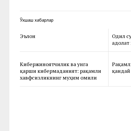
Ўхшаш хабарлар
Эълон
Одил с
адолат
Кибержиноятчилик ва унга
Рақамл
қарши кибермаданият: рақамли
қандай 
хавфсизликнинг муҳим омили