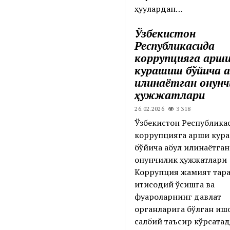
ҳуқуқлардан…
Ўзбекистон
Республикасида
коррупцияга қарш
курашиш бўйича қа
қилинаётган қонун
ҳужжатлари
26.02.2026
3 318
Ўзбекистон Республика
коррупцияга қарши ку
бўйича қабул қилинаётган
қонунчилик ҳужжатлари
Коррупция жамият тарақ
иқтисодий ўсишга ва
фуқароларнинг давлат
органларига бўлган иш
салбий таъсир кўрсата