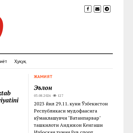
иёт
Ҳуқуқ
ЖАМИЯТ
Эълон
ktab
03.08.2026
127
iyatini
2023 йил 29.11. куни Ўзбекистон
Республикаси мудофаасига
кўмаклашувчи "Ватанпарвар"
ташкилоти Андижон Кенгаши
Избоскан туман ўқув спорт