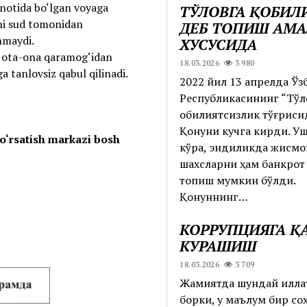
inotida bo‘lgan voyaga
ТЎЛОВГА ҚОБИЛ
ni sud tomonidan
ДЕБ ТОПИШ АМ
nmaydi.
ХУСУСИДА
a ota-ona qaramog‘idan
18.03.2026
3 980
 tanlovsiz qabul qilinadi.
2022 йил 13 апрелда Ўз
Республикасининг “Тўл
қобилиятсизлик тўғриси
Қонуни кучга кирди. Уш
o‘rsatish markazi bosh
кўра, эндиликда жисм
шахсларни ҳам банкрот
топиш мумкин бўлди.
Қонуннинг…
КОРРУПЦИЯГА Қ
КУРАШИШ
18.03.2026
3 709
Жамиятда шундай илла
борки, у маълум бир соҳ