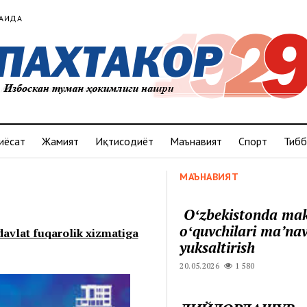
АҚИДА
иёсат
Жамият
Иқтисодиёт
Маънавият
Спорт
Тибб
МАЪНАВИЯТ
Oʻzbekistonda ma
oʻquvchilari maʼnav
davlat fuqarolik xizmatiga
yuksaltirish
20.05.2026
1 580