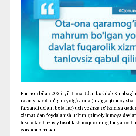
Farmon bilan 2025-yil 1-martdan boshlab Kambag‘al o
rasmiy band bo‘lgan yolg‘iz ona (ota)ga ijtimoiy sha
farzandi uchun bola(lar) uch yoshga to‘lguniga qada
xizmatidan foydalanish uchun Ijtimoiy himoya davlat
hisobidan bazaviy hisoblash miqdorining bir yarim 
yordam beriladi..