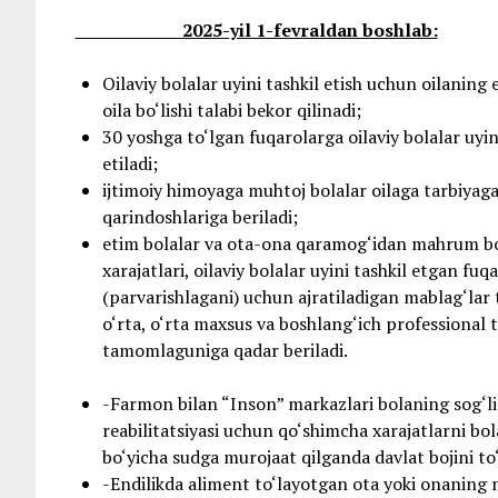
2025-yil 1-fevraldan boshlab:
Oilaviy bolalar uyini tashkil etish uchun oilaning 
oila bo‘lishi talabi bekor qilinadi;
30 yoshga to‘lgan fuqarolarga oilaviy bolalar uyin
etiladi;
ijtimoiy himoyaga muhtoj bolalar oilaga tarbiyag
qarindoshlariga beriladi;
etim bolalar va ota-ona qaramog‘idan mahrum bo
xarajatlari, oilaviy bolalar uyini tashkil etgan fu
(parvarishlagani) uchun ajratiladigan mablag‘lar
o‘rta, o‘rta maxsus va boshlang‘ich professional 
tamomlaguniga qadar beriladi.
-Farmon bilan “Inson” markazlari bolaning sog‘lig
reabilitatsiyasi uchun qo‘shimcha xarajatlarni bol
bo‘yicha sudga murojaat qilganda davlat bojini to‘
-Endilikda aliment to‘layotgan ota yoki onaning 