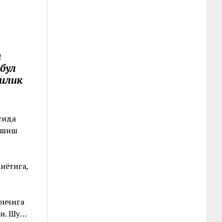
и
бул
чилик
сида
рашиш
қиётига,
ончига
ди. Шу…