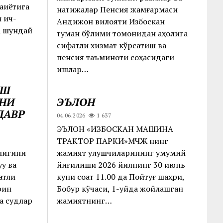
ққиётига
натижалар Пенсия жамғармаси
и ич-
Андижон вилояти Избоскан
а шундай
туман бўлими томонидан аҳолига
сифатли хизмат кўрсатиш ва
пенсия таъминоти соҳасидаги
ишлар…
ИШ
НИ
ЭЪЛОН
ДАВР
04.06.2026
1 637
ЭЪЛОН «ИЗБОСКАН МАШИНА
ТРАКТОР ПАРКИ»МЧЖ нинг
лигини
жамият улушчиларининг умумий
уқ ва
йиғилиши 2026 йилнинг 30 июнь
атли
куни соат 11.00 да Пойтуғ шаҳри,
рин
Бобур кўчаси, 1-уйда жойлашган
а судлар
жамиятнинг…