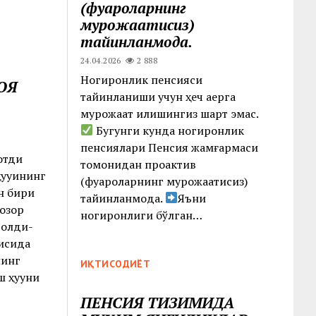
(фуқароларнинг
мурожаатисиз)
тайинланмоқда.
24.04.2026
2 888
Ногиронлик пенсияси
ОЯ
тайинланиши учун ҳеч қаерга
мурожаат қилишингиз шарт эмас.
Бугунги кунда ногиронлик
пенсиялари Пенсия жамғармаси
отди
томонидан проактив
уқуқининг
(фуқароларнинг мурожаатисиз)
н бири
тайинланмоқда. ‍‍
Яъни
бозор
ногиронлиги бўлган…
 олди-
исида
нинг
ИҚТИСОДИЁТ
ҳуқуқни
ПЕНСИЯ ТИЗИМИДА