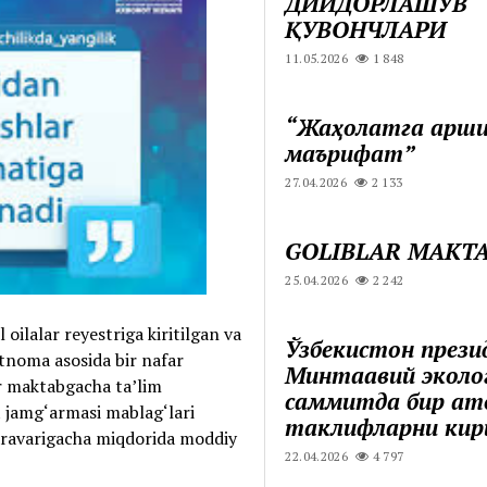
ДИЙДОРЛАШУВ
ҚУВОНЧЛАРИ
11.05.2026
1 848
“Жаҳолатга қарш
маърифат”
27.04.2026
2 133
GOLIBLAR MAKTA
25.04.2026
2 242
ilalar reyestriga kiritilgan va
Ўзбекистон през
rtnoma asosida bir nafar
Минтақавий эколо
r maktabgacha ta’lim
саммитда бир қато
 jamg‘armasi mablag‘lari
таклифларни ки
baravarigacha miqdorida moddiy
22.04.2026
4 797