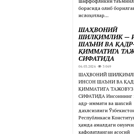
шаффофликни таъмин
борасида олиб борилга
ислоҳотлар…
ШАҲВОНИЙ
ШИЛҚИМЛИК — 
ШАЪНИ ВА ҚАДР
ҚИММАТИГА ТА
СИФАТИДА
06.03.2026
3 069
ШАҲВОНИЙ ШИЛҚИМЛ
ИНСОН ШАЪНИ ВА ҚАД
ҚИММАТИГА ТАЖОВУЗ
СИФАТИДА Инсоннинг 
қадр-қиммати ва шахсий
дахлсизлиги Ўзбекисто
Республикаси Конститу
ҳамда амалдаги қонунч
кафолатланган асосий