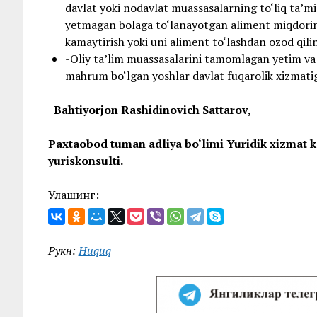
davlat yoki nodavlat muassasalarning to‘liq ta’m
yetmagan bolaga to‘lanayotgan aliment miqdori
kamaytirish yoki uni aliment to‘lashdan ozod qili
-Oliy ta’lim muassasalarini tamomlagan yetim v
mahrum bo‘lgan yoshlar davlat fuqarolik xizmatiga
Bahtiyorjon Rashidinovich Sattarov,
Paxtaobod tuman adliya bo‘limi
Yuridik xizmat k
yuriskonsulti.
Улашинг:
Рукн:
Huquq