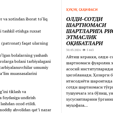
ҲУҚУҚ САҲИФАСИ
ОЛДИ-СОТДИ
er va xotindan iborat to‘liq
ШАРТНОМАСИ
ШАРТЛАРИГА РИ
i tashkil etishga ruxsat
ЭТМАСЛИК
ОҚИБАТЛАРИ
a (patronat) faqat ularning
30.03.2026
5 463
‘lgan bolalarning yashash
Айтиш керакки, олди-с
qarolarga bolani tarbiyalagani
шартномаси фуқаролик ҳ
 tarbiyalanuvchilar umumiy
асосий институтларида
ta’lim muassasalarini
ҳисобланади. Ҳозирги 
иқтисодиёти шароитида
сотди шартномаси тўғр
‘ini tiklash va
тушунчага эга бўлиш, у
a foydasiga undirish
хусусиятларини ўрганиш 
lashdan ozod etildi.
муҳофаза…
moddiy ahvolidan qat’i nazar