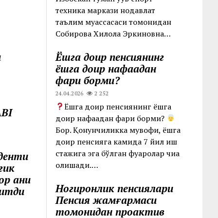
техника маркази нодавлат
таълим муассасаси томонидан
Собирова Хилола Эркиновна…
и
Ёшга доир пенсиянинг
ёшга доир нафақадан
фарқи борми?
24.04.2026
2 252
Ёшга доир пенсиянинг ёшга
BI
доир нафақадан фарқи борми?
Бор. Қонунчиликка мувофиқ, ёшга
доир пенсияга камида 7 йил иш
стажига эга бўлган фуқаролар чиқа
иденти
олишади.…
гик
р аниқ
Ногиронлик пенсиялари
ритди
Пенсия жамғармаси
томонидан проактив