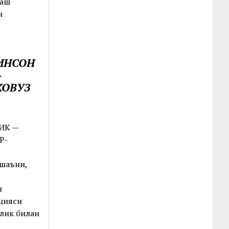
лаш
н
ИНСОН
-
ЖОВУЗ
ИК —
Р-
шаъни,
н
цияси
илик билан