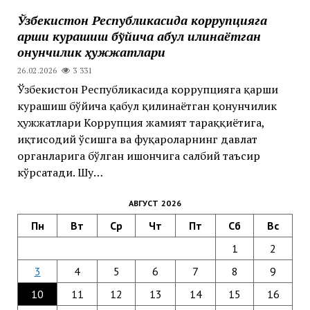
Ўзбекистон Республикасида коррупцияга
қарши курашиш бўйича қабул қилинаётган
қонунчилик ҳужжатлари
26.02.2026
3 331
Ўзбекистон Республикасида коррупцияга қарши
курашиш бўйича қабул қилинаётган қонунчилик
ҳужжатлари Коррупция жамият тараққиётига,
иқтисодий ўсишга ва фуқароларнинг давлат
органларига бўлган ишончига салбий таъсир
кўрсатади. Шу…
АВГУСТ 2026
Пн
Вт
Ср
Чт
Пт
Сб
Вс
1
2
3
4
5
6
7
8
9
10
11
12
13
14
15
16