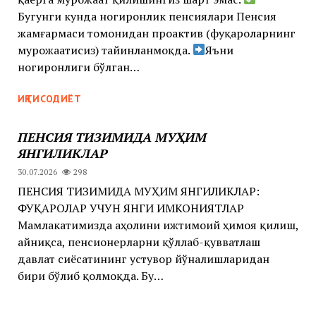
Бугунги кунда ногиронлик пенсиялари Пенсия
жамғармаси томонидан проактив (фуқароларнинг
мурожаатисиз) тайинланмоқда. ‍‍
Яъни
ногиронлиги бўлган…
ИҚТИСОДИЁТ
ПЕНСИЯ ТИЗИМИДА МУҲИМ
ЯНГИЛИКЛАР
30.07.2026
298
ПЕНСИЯ ТИЗИМИДА МУҲИМ ЯНГИЛИКЛАР:
ФУҚАРОЛАР УЧУН ЯНГИ ИМКОНИЯТЛАР
Мамлакатимизда аҳолини ижтимоий ҳимоя қилиш,
айниқса, пенсионерларни қўллаб-қувватлаш
давлат сиёсатининг устувор йўналишларидан
бири бўлиб қолмоқда. Бу…