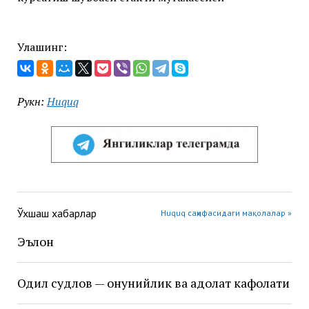
Улашинг:
Рукн:
Huquq
Ўхшаш хабарлар
Huquq саҳифасидаги мақолалар »
Эълон
Одил судлов — қонунийлик ва адолат кафолати