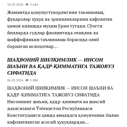
18.03.2026
3 644
Жамиятда қонунустуворлигини таъминлаш,
фуқаролар ҳуқуқ ва эркинликларини кафолатли
ҳимоя қилишда муҳим ўрин тутади. Сўнгги
йилларда судлар фаолиятида очиқлик ва
шаффофликни таъминлаш борасида олиб
борилган ислоҳотлар…
ШАҲВОНИЙ ШИЛҚИМЛИК — ИНСОН
ШАЪНИ ВА ҚАДР-ҚИММАТИГА ТАЖОВУЗ
СИФАТИДА
06.03.2026
3 084
ШАҲВОНИЙ ШИЛҚИМЛИК — ИНСОН ШАЪНИ ВА
ҚАДР-ҚИММАТИГА ТАЖОВУЗ СИФАТИДА
Инсоннинг шаъни, қадр-қиммати ва шахсий
дахлсизлиги Ўзбекистон Республикаси
Конституцияси ҳамда амалдаги қонунчилик билан
кафолатланган асосий ҳуқуқлардан…