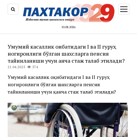
открыт
меню
10.08.2026
Умумий касаллик оқибатидаги I ва II гуруҳ
ногиронлиги бўлган шахсларга пенсия
тайинланиши учун қанча стаж талаб этилади?
21.04.2025
574
Умумий касаллик оқибатидаги I ва II гуруҳ
ногиронлиги бўлган шахсларга пенсия
тайинланиши учун қанча стаж талаб этилади?