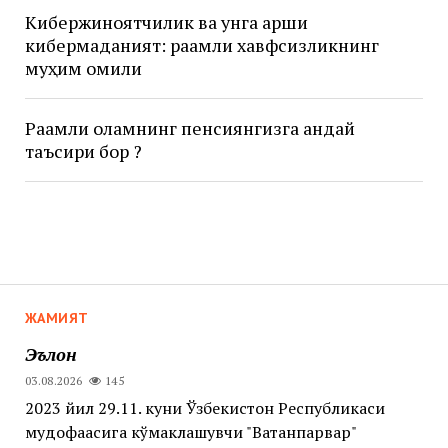
Кибержиноятчилик ва унга қарши
кибермаданият: рақамли хавфсизликнинг
муҳим омили
Рақамли оламнинг пенсиянгизга қандай
таъсири бор ?
ЖАМИЯТ
Эълон
03.08.2026
145
2023 йил 29.11. куни Ўзбекистон Республикаси
мудофаасига кўмаклашувчи "Ватанпарвар"