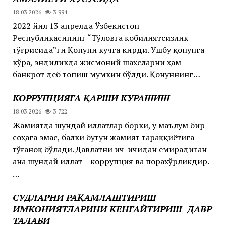
18.03.2026
3 994
2022 йил 13 апрелда Ўзбекистон
Республикасининг “Тўловга қобилиятсизлик
тўғрисида”ги Қонуни кучга кирди. Ушбу қонунга
кўра, эндиликда жисмоний шахсларни ҳам
банкрот деб топиш мумкин бўлди. Қонуннинг…
КОРРУПЦИЯГА ҚАРШИ КУРАШИШ
18.03.2026
3 722
Жамиятда шундай иллатлар борки, у маълум бир
соҳага эмас, балки бутун жамият тараққиётига
тўғаноқ бўлади. Давлатни ич-ичидан емирадиган
ана шундай иллат – коррупция ва порахўрликдир.
…
СУДЛАРНИ РАҚАМЛАШТИРИШ
ИМКОНИЯТЛАРИНИ КЕНГАЙТИРИШ- ДАВР
ТАЛАБИ