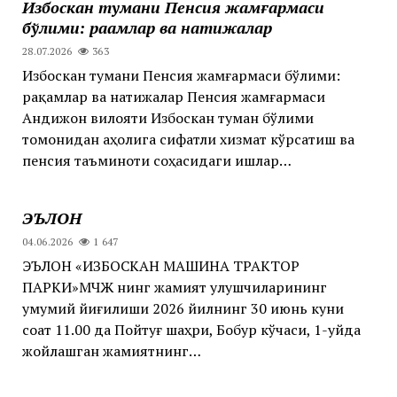
Избоскан тумани Пенсия жамғармаси
бўлими: рақамлар ва натижалар
28.07.2026
363
Избоскан тумани Пенсия жамғармаси бўлими:
рақамлар ва натижалар Пенсия жамғармаси
Андижон вилояти Избоскан туман бўлими
томонидан аҳолига сифатли хизмат кўрсатиш ва
пенсия таъминоти соҳасидаги ишлар…
ЭЪЛОН
04.06.2026
1 647
ЭЪЛОН «ИЗБОСКАН МАШИНА ТРАКТОР
ПАРКИ»МЧЖ нинг жамият улушчиларининг
умумий йиғилиши 2026 йилнинг 30 июнь куни
соат 11.00 да Пойтуғ шаҳри, Бобур кўчаси, 1-уйда
жойлашган жамиятнинг…