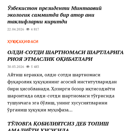
Ўзбекистон президенти Минтақавий
экологик саммитда бир қатор аниқ
таклифларни киритди
22.04.2026
4 817
ҲУҚУҚ САҲИФАСИ
ОЛДИ-СОТДИ ШАРТНОМАСИ ШАРТЛАРИГА
РИОЯ ЭТМАСЛИК ОҚИБАТЛАРИ
30.03.2026
5 483
Айтиш керакки, олди-сотди шартномаси
фуқаролик ҳуқуқининг асосий институтларидан
бири ҳисобланади. Ҳозирги бозор иқтисодиёти
шароитида олди-сотди шартномаси тўғрисида
тушунчага эга бўлиш, унинг хусусиятларини
ўрганиш ҳуқуқни муҳофаза…
ТЎЛОВГА ҚОБИЛИЯТСИЗ ДЕБ ТОПИШ
АМАЛИЁТИ ХУСУСИДА