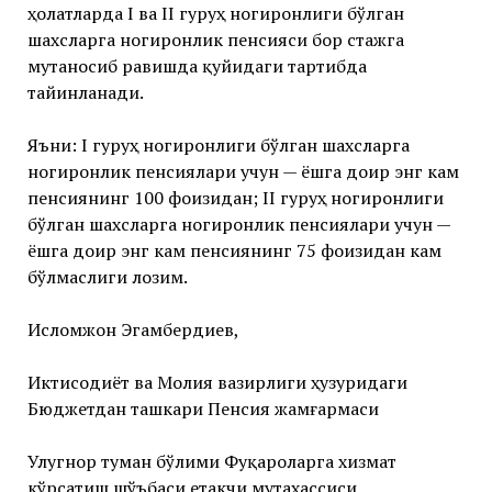
ҳолатларда I ва II гуруҳ ногиронлиги бўлган
шахсларга ногиронлик пенсияси бор стажга
мутаносиб равишда қуйидаги тартибда
тайинланади.
Яъни: I гуруҳ ногиронлиги бўлган шахсларга
ногиронлик пенсиялари учун — ёшга доир энг кам
пенсиянинг 100 фоизидан; II гуруҳ ногиронлиги
бўлган шахсларга ногиронлик пенсиялари учун —
ёшга доир энг кам пенсиянинг 75 фоизидан кам
бўлмаслиги лозим.
Исломжон Эгамбердиев,
Иктисодиёт ва Молия вазирлиги ҳузуридаги
Бюджетдан ташкари Пенсия жамғармаси
Улугнор туман бўлими Фуқароларга хизмат
кўрсатиш шўъбаси етакчи мутахассиси