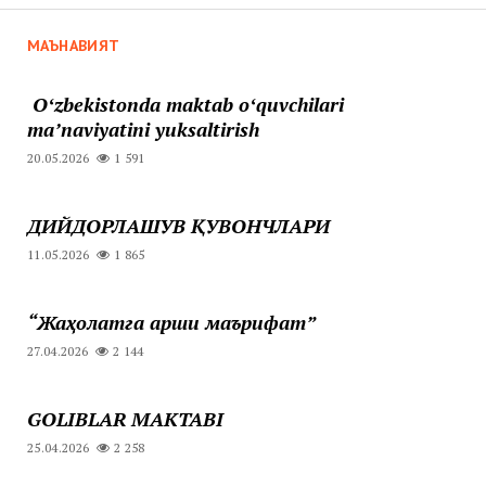
МАЪНАВИЯТ
Oʻzbekistonda maktab oʻquvchilari
maʼnaviyatini yuksaltirish
20.05.2026
1 591
ДИЙДОРЛАШУВ ҚУВОНЧЛАРИ
11.05.2026
1 865
“Жаҳолатга қарши маърифат”
27.04.2026
2 144
GOLIBLAR MAKTABI
25.04.2026
2 258