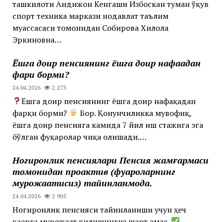
ташкилоти Андижон Кенгаши Избоскан туман ўқув
спорт техника маркази нодавлат таълим
муассасаси томонидан Собирова Хилола
Эркиновна…
Ёшга доир пенсиянинг ёшга доир нафақадан
фарқи борми?
24.04.2026
2 273
Ёшга доир пенсиянинг ёшга доир нафақадан
фарқи борми?
Бор. Қонунчиликка мувофиқ,
ёшга доир пенсияга камида 7 йил иш стажига эга
бўлган фуқаролар чиқа олишади.…
Ногиронлик пенсиялари Пенсия жамғармаси
томонидан проактив (фуқароларнинг
мурожаатисиз) тайинланмоқда.
24.04.2026
2 905
Ногиронлик пенсияси тайинланиши учун ҳеч
қаерга мурожаат қилишингиз шарт эмас.