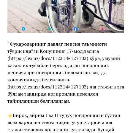
“Фуқароларнинг давлат пенсия таъминоти
тўғрисида”ги Қонуннинг 17-моддасига
(https://lex.uz/docs/112314#127103) кўра, умумий
касаллик туфайли бериладиган ногиронлик
пенсиялари ногиронлик бошланган вақтда
қонунчиликда белгиланган
(https://lex.uz/docs/112314#127103) иш стажига эга
бўлган тақдирда ногиронлик пенсияси
тайинланиши белгиланган.
Бироқ, айрим I ва II гуруҳ ногиронлиги бўлган
шахсларда пенсияга чиқиш учун етарлича иш
стажи етмаслик ҳолатлари кузатилади. Бундай