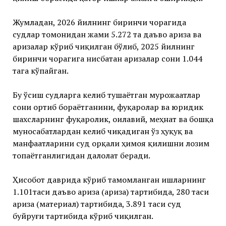
Жумладан, 2026 йилнинг биринчи чорагида
судлар томонидан жами 5.272 та даъво ариза ва
аризалар кўриб чиқилган бўлиб, 2025 йилнинг
биринчи чорагига нисбатан аризалар сони 1.044
тага кўпайган.
Бу ўсиш судларга келиб тушаётган мурожаатлар
сони ортиб бораётганини, фуқаролар ва юридик
шахсларнинг фуқаролик, оилавий, меҳнат ва бошқа
муносабатлардан келиб чиқадиган ўз ҳуқуқ ва
манфаатларини суд орқали ҳимоя қилишни лозим
топаётганлигидан далолат беради.
Ҳисобот даврида кўриб тамомланган ишларнинг
1.101таси даъво ариза (ариза) тартибида, 280 таси
ариза (материал) тартибида, 3.891 таси суд
буйруғи тартибида кўриб чиқилган.