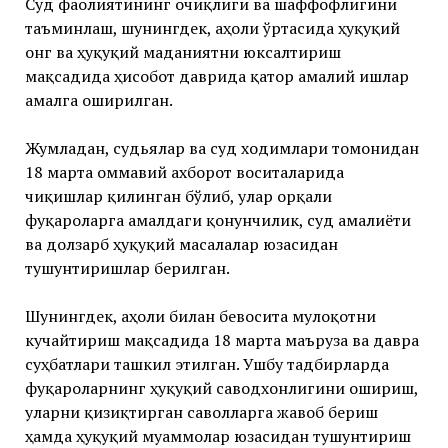
Суд фаолиятининг очиқлиги ва шаффофлигини
таъминлаш, шунингдек, аҳоли ўртасида ҳуқуқий
онг ва ҳуқуқий маданиятни юксалтириш
мақсадида ҳисобот даврида қатор амалий ишлар
амалга оширилган.
Жумладан, судьялар ва суд ходимлари томонидан
18 марта оммавий ахборот воситаларида
чиқишлар қилинган бўлиб, улар орқали
фуқароларга амалдаги қонунчилик, суд амалиёти
ва долзарб ҳуқуқий масалалар юзасидан
тушунтиришлар берилган.
Шунингдек, аҳоли билан бевосита мулоқотни
кучайтириш мақсадида 18 марта маъруза ва давра
суҳбатлари ташкил этилган. Ушбу тадбирларда
фуқароларнинг ҳуқуқий саводхонлигини ошириш,
уларни қизиқтирган саволларга жавоб бериш
ҳамда ҳуқуқий муаммолар юзасидан тушунтириш