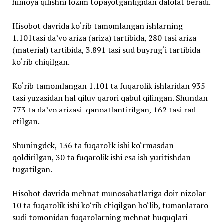
himoya qilishni lozim topayotganligidan dalolat beradi.
Hisobot davrida ko‘rib tamomlangan ishlarning
1.101tasi daʼvo ariza (ariza) tartibida, 280 tasi ariza
(material) tartibida, 3.891 tasi sud buyrug‘i tartibida
ko‘rib chiqilgan.
Ko‘rib tamomlangan 1.101 ta fuqarolik ishlaridan 935
tasi yuzasidan hal qiluv qarori qabul qilingan. Shundan
773 ta daʼvo arizasi qanoatlantirilgan, 162 tasi rad
etilgan.
Shuningdek, 136 ta fuqarolik ishi ko‘rmasdan
qoldirilgan, 30 ta fuqarolik ishi esa ish yuritishdan
tugatilgan.
Hisobot davrida mehnat munosabatlariga doir nizolar
10 ta fuqarolik ishi ko‘rib chiqilgan bo‘lib, tumanlararo
sudi tomonidan fuqarolarning mehnat huquqlari