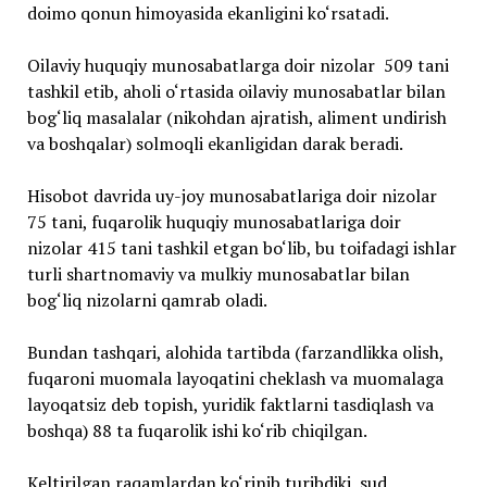
doimo qonun himoyasida ekanligini ko‘rsatadi.
Oilaviy huquqiy munosabatlarga doir nizolar 509 tani
tashkil etib, aholi o‘rtasida oilaviy munosabatlar bilan
bog‘liq masalalar (nikohdan ajratish, aliment undirish
va boshqalar) solmoqli ekanligidan darak beradi.
Hisobot davrida uy-joy munosabatlariga doir nizolar
75 tani, fuqarolik huquqiy munosabatlariga doir
nizolar 415 tani tashkil etgan bo‘lib, bu toifadagi ishlar
turli shartnomaviy va mulkiy munosabatlar bilan
bog‘liq nizolarni qamrab oladi.
Bundan tashqari, alohida tartibda (farzandlikka olish,
fuqaroni muomala layoqatini cheklash va muomalaga
layoqatsiz deb topish, yuridik faktlarni tasdiqlash va
boshqa) 88 ta fuqarolik ishi ko‘rib chiqilgan.
Keltirilgan raqamlardan ko‘rinib turibdiki, sud