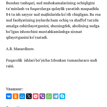
Bundan tashqari, sud muhokamalarining ochiqligini
taʼminlash va fuqarolarga qulaylik yaratish maqsadida
84 ta ish sayyor sud majlislarida ko‘rib chiqilgan. Bu esa
sud faoliyatining joylarda ham ochiq va shaffof tarzda
amalga oshirilayotganini, shuningdek, aholining sudga
bo‘lgan ishonchini mustahkamlashga xizmat
qilayotganini ko‘rsatadi.
A.B. Masardinov.
Fuqarolik ishlari bo‘yicha Izboskan tumanlararo sudi
raisi.
Улашинг: