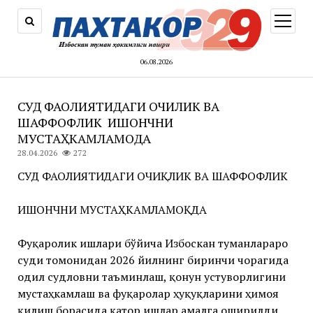
открыт
меню
06.08.2026
СУД ФАОЛИЯТИДАГИ ОЧИҚЛИК ВА
ШАФФОФЛИК ИШОНЧНИ
МУСТАҲКАМЛАМОҚДА
28.04.2026
272
СУД ФАОЛИЯТИДАГИ ОЧИҚЛИК ВА ШАФФОФЛИК
ИШОНЧНИ МУСТАҲКАМЛАМОҚДА
Фуқаролик ишлари бўйича Избоскан туманлараро
суди томонидан 2026 йилнинг биринчи чорагида
одил судловни таъминлаш, қонун устуворлигини
мустаҳкамлаш ва фуқаролар ҳуқуқларини ҳимоя
қилиш борасида қатор ишлар амалга оширилди.