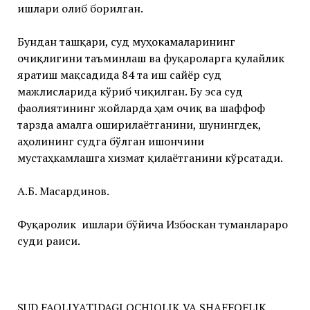
ишлари олиб борилган.
Бундан ташқари, суд муҳокамаларининг
очиқлигини таъминлаш ва фуқароларга қулайлик
яратиш мақсадида 84 та иш сайёр суд
мажлисларида кўриб чиқилган. Бу эса суд
фаолиятининг жойларда ҳам очиқ ва шаффоф
тарзда амалга оширилаётганини, шунингдек,
аҳолининг судга бўлган ишончини
мустаҳкамлашга хизмат қилаётганини кўрсатади.
А.Б. Масардинов.
Фуқаролик ишлари бўйича Избоскан туманлараро
суди раиси.
SUD FAOLIYATIDAGI OCHIQLIK VA SHAFFOFLIK