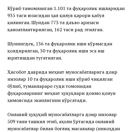
Кўриб тамомланган 1.101 та фуқаролик ишларидан
935 таси юзасидан ҳал қилув қарори қабул
қилинган. Шундан 773 та даъво аризаси
қаноатлантирилган, 162 таси рад этилган.
Шунингдек, 136 та фуқаролик иши кўрмасдан
қолдирилган, 30 та фуқаролик иши эса иш
юритишдан тугатилган.
Ҳисобот даврида меҳнат муносабатларига доир
низолар 10 та фуқаролик иши кўриб чиқилган
бўлиб, туманлараро суди томонидан
фуқароларнинг меҳнат ҳуқуқлари доимо қонун
ҳимоясида эканлигини кўрсатади.
Оилавий ҳуқуқий муносабатларга доир низолар
509 тани ташкил этиб, аҳоли ўртасида оилавий
муносабатлар билан боғлиқ масалалар (никоҳдан