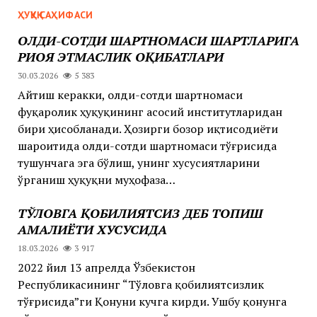
ҲУҚУҚ САҲИФАСИ
ОЛДИ-СОТДИ ШАРТНОМАСИ ШАРТЛАРИГА
РИОЯ ЭТМАСЛИК ОҚИБАТЛАРИ
30.03.2026
5 383
Айтиш керакки, олди-сотди шартномаси
фуқаролик ҳуқуқининг асосий институтларидан
бири ҳисобланади. Ҳозирги бозор иқтисодиёти
шароитида олди-сотди шартномаси тўғрисида
тушунчага эга бўлиш, унинг хусусиятларини
ўрганиш ҳуқуқни муҳофаза…
ТЎЛОВГА ҚОБИЛИЯТСИЗ ДЕБ ТОПИШ
АМАЛИЁТИ ХУСУСИДА
18.03.2026
3 917
2022 йил 13 апрелда Ўзбекистон
Республикасининг “Тўловга қобилиятсизлик
тўғрисида”ги Қонуни кучга кирди. Ушбу қонунга