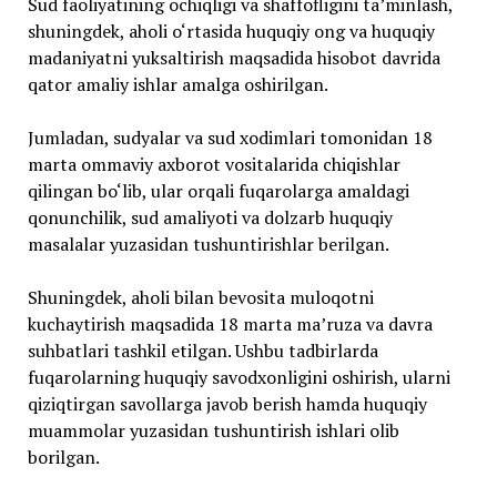
Sud faoliyatining ochiqligi va shaffofligini taʼminlash,
shuningdek, aholi o‘rtasida huquqiy ong va huquqiy
madaniyatni yuksaltirish maqsadida hisobot davrida
qator amaliy ishlar amalga oshirilgan.
Jumladan, sudyalar va sud xodimlari tomonidan 18
marta ommaviy axborot vositalarida chiqishlar
qilingan bo‘lib, ular orqali fuqarolarga amaldagi
qonunchilik, sud amaliyoti va dolzarb huquqiy
masalalar yuzasidan tushuntirishlar berilgan.
Shuningdek, aholi bilan bevosita muloqotni
kuchaytirish maqsadida 18 marta maʼruza va davra
suhbatlari tashkil etilgan. Ushbu tadbirlarda
fuqarolarning huquqiy savodxonligini oshirish, ularni
qiziqtirgan savollarga javob berish hamda huquqiy
muammolar yuzasidan tushuntirish ishlari olib
borilgan.