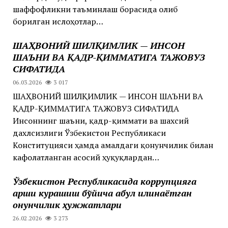
шаффофликни таъминлаш борасида олиб
борилган ислоҳотлар…
ШАҲВОНИЙ ШИЛҚИМЛИК — ИНСОН
ШАЪНИ ВА ҚАДР-ҚИММАТИГА ТАЖОВУЗ
СИФАТИДА
06.03.2026
3 017
ШАҲВОНИЙ ШИЛҚИМЛИК — ИНСОН ШАЪНИ ВА
ҚАДР-ҚИММАТИГА ТАЖОВУЗ СИФАТИДА
Инсоннинг шаъни, қадр-қиммати ва шахсий
дахлсизлиги Ўзбекистон Республикаси
Конституцияси ҳамда амалдаги қонунчилик билан
кафолатланган асосий ҳуқуқлардан…
Ўзбекистон Республикасида коррупцияга
қарши курашиш бўйича қабул қилинаётган
қонунчилик ҳужжатлари
26.02.2026
3 273