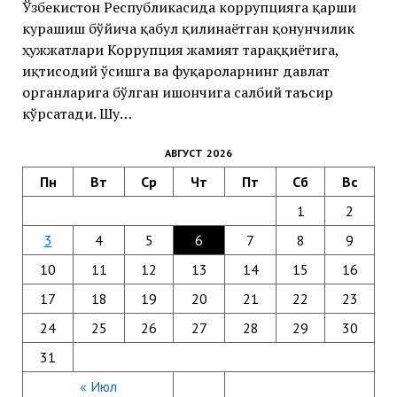
Ўзбекистон Республикасида коррупцияга қарши
курашиш бўйича қабул қилинаётган қонунчилик
ҳужжатлари Коррупция жамият тараққиётига,
иқтисодий ўсишга ва фуқароларнинг давлат
органларига бўлган ишончига салбий таъсир
кўрсатади. Шу…
АВГУСТ 2026
Пн
Вт
Ср
Чт
Пт
Сб
Вс
1
2
3
4
5
6
7
8
9
10
11
12
13
14
15
16
17
18
19
20
21
22
23
24
25
26
27
28
29
30
31
« Июл