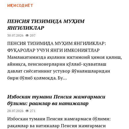
ИҚТИСОДИЁТ
ПЕНСИЯ ТИЗИМИДА МУҲИМ
ЯНГИЛИКЛАР
30.07.2026
207
ПЕНСИЯ ТИЗИМИДА МУҲИМ ЯНГИЛИКЛАР:
ФУҚАРОЛАР УЧУН ЯНГИ ИМКОНИЯТЛАР
Мамлакатимизда аҳолини ижтимоий ҳимоя қилиш,
айниқса, пенсионерларни қўллаб-қувватлаш
давлат сиёсатининг устувор йўналишларидан
бири бўлиб қолмоқда. Бу…
Избоскан тумани Пенсия жамғармаси
бўлими: рақамлар ва натижалар
28.07.2026
271
Избоскан тумани Пенсия жамғармаси бўлими:
рақамлар ва натижалар Пенсия жамғармаси