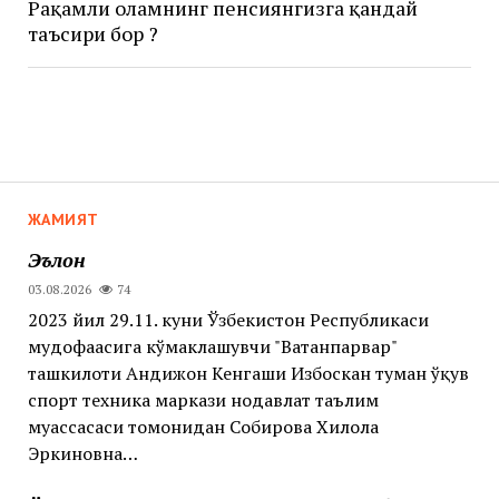
Рақамли оламнинг пенсиянгизга қандай
таъсири бор ?
ЖАМИЯТ
Эълон
03.08.2026
74
2023 йил 29.11. куни Ўзбекистон Республикаси
мудофаасига кўмаклашувчи "Ватанпарвар"
ташкилоти Андижон Кенгаши Избоскан туман ўқув
спорт техника маркази нодавлат таълим
муассасаси томонидан Собирова Хилола
Эркиновна…