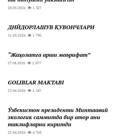
20.05.2026
1 527
ДИЙДОРЛАШУВ ҚУВОНЧЛАРИ
11.05.2026
1 796
“Жаҳолатга қарши маърифат”
27.04.2026
2 077
GOLIBLAR MAKTABI
25.04.2026
2 187
Ўзбекистон президенти Минтақавий
экологик саммитда бир қатор аниқ
таклифларни киритди
22.04.2026
4 705