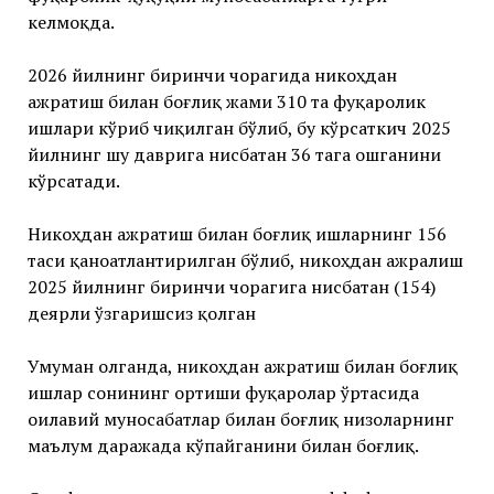
келмоқда.
2026 йилнинг биринчи чорагида никоҳдан
ажратиш билан боғлиқ жами 310 та фуқаролик
ишлари кўриб чиқилган бўлиб, бу кўрсаткич 2025
йилнинг шу даврига нисбатан 36 тага ошганини
кўрсатади.
Никоҳдан ажратиш билан боғлиқ ишларнинг 156
таси қаноатлантирилган бўлиб, никоҳдан ажралиш
2025 йилнинг биринчи чорагига нисбатан (154)
деярли ўзгаришсиз қолган
Умуман олганда, никоҳдан ажратиш билан боғлиқ
ишлар сонининг ортиши фуқаролар ўртасида
оилавий муносабатлар билан боғлиқ низоларнинг
маълум даражада кўпайганини билан боғлиқ.