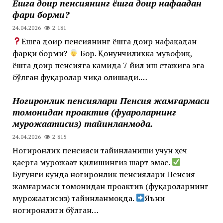
Ёшга доир пенсиянинг ёшга доир нафақадан
фарқи борми?
24.04.2026
2 181
Ёшга доир пенсиянинг ёшга доир нафақадан
фарқи борми?
Бор. Қонунчиликка мувофиқ,
ёшга доир пенсияга камида 7 йил иш стажига эга
бўлган фуқаролар чиқа олишади.…
Ногиронлик пенсиялари Пенсия жамғармаси
томонидан проактив (фуқароларнинг
мурожаатисиз) тайинланмоқда.
24.04.2026
2 815
Ногиронлик пенсияси тайинланиши учун ҳеч
қаерга мурожаат қилишингиз шарт эмас.
Бугунги кунда ногиронлик пенсиялари Пенсия
жамғармаси томонидан проактив (фуқароларнинг
мурожаатисиз) тайинланмоқда. ‍‍
Яъни
ногиронлиги бўлган…