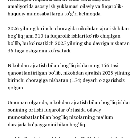
amaliyotida asosiy ish yuklamasi oilaviy va fuqarolik-
huquqiy munosabatlarga to‘g‘ri kelmoqda.
2026 yilning birinchi choragida nikohdan ajratish bilan
bog‘liq jami 310 ta fuqarolik ishlari ko‘rib chiqilgan
bo‘lib, bu ko‘rsatkich 2025 yilning shu davriga nisbatan
36 taga oshganini ko‘rsatadi.
Nikohdan ajratish bilan bog‘liq ishlarning 156 tasi
qanoatlantirilgan bo‘lib, nikohdan ajralish 2025 yilning
birinchi choragiga nisbatan (154) deyarli o‘zgarishsiz
qolgan
Umuman olganda, nikohdan ajratish bilan bog‘liq ishlar
sonining ortishi fuqarolar o‘rtasida oilaviy
munosabatlar bilan bog‘liq nizolarning maʼlum
darajada ko‘payganini bilan bog‘liq.