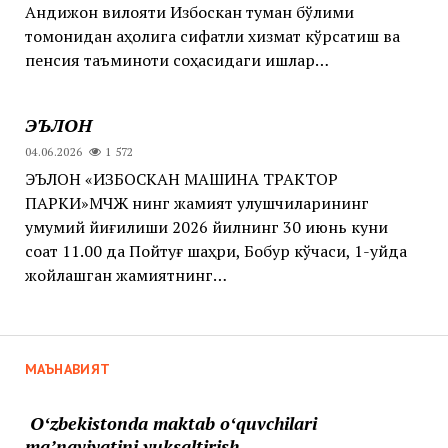
Андижон вилояти Избоскан туман бўлими
томонидан аҳолига сифатли хизмат кўрсатиш ва
пенсия таъминоти соҳасидаги ишлар…
ЭЪЛОН
04.06.2026
1 572
ЭЪЛОН «ИЗБОСКАН МАШИНА ТРАКТОР
ПАРКИ»МЧЖ нинг жамият улушчиларининг
умумий йиғилиши 2026 йилнинг 30 июнь куни
соат 11.00 да Пойтуғ шаҳри, Бобур кўчаси, 1-уйда
жойлашган жамиятнинг…
МАЪНАВИЯТ
Oʻzbekistonda maktab oʻquvchilari
maʼnaviyatini yuksaltirish