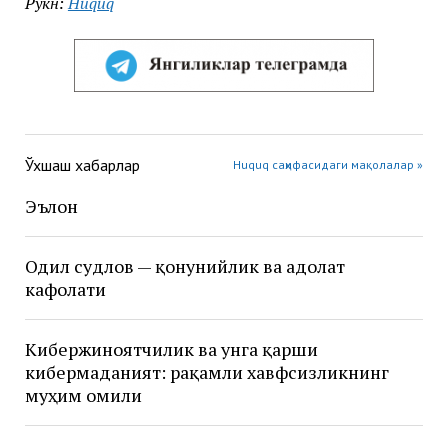
Рукн:
Huquq
Ўхшаш хабарлар
Huquq саҳифасидаги мақолалар »
Эълон
Одил судлов — қонунийлик ва адолат
кафолати
Кибержиноятчилик ва унга қарши
кибермаданият: рақамли хавфсизликнинг
муҳим омили