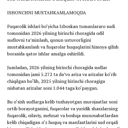
ISHONCHNI MUSTAHKAMLAMOQDA
Fuqarolik ishlari bo‘yicha Izboskan tumanlararo sudi
tomonidan 2026 yilning birinchi choragida odil
sudlovni taʼminlash, qonun ustuvorligini
mustahkamlash va fuqarolar huquqlarini himoya qilish
borasida qator ishlar amalga oshirildi.
Jumladan, 2026 yilning birinchi choragida sudlar
tomonidan jami 5.272 ta daʼvo ariza va arizalar ko‘rib
chiqilgan bo‘lib, 2025 yilning birinchi choragiga
nisbatan arizalar soni 1.044 taga ko‘paygan.
Bu o‘sish sudlarga kelib tushayotgan murojaatlar soni
ortib borayotganini, fuqarolar va yuridik shaxslarning
fuqarolik, oilaviy, mehnat va boshqa munosabatlardan
kelib chiqadigan o‘z huquq va manfaatlarini sud orqali