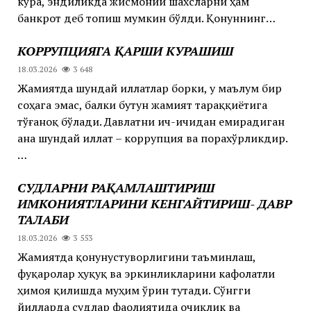
кўра, эндиликда жисмоний шахсларни ҳам
банкрот деб топиш мумкин бўлди. Қонуннинг…
КОРРУПЦИЯГА ҚАРШИ КУРАШИШ
18.03.2026
3 648
Жамиятда шундай иллатлар борки, у маълум бир
соҳага эмас, балки бутун жамият тараққиётига
тўғаноқ бўлади. Давлатни ич-ичидан емирадиган
ана шундай иллат – коррупция ва порахўрликдир.
…
СУДЛАРНИ РАҚАМЛАШТИРИШ
ИМКОНИЯТЛАРИНИ КЕНГАЙТИРИШ- ДАВР
ТАЛАБИ
18.03.2026
3 553
Жамиятда қонунустуворлигини таъминлаш,
фуқаролар ҳуқуқ ва эркинликларини кафолатли
ҳимоя қилишда муҳим ўрин тутади. Сўнгги
йилларда судлар фаолиятида очиқлик ва