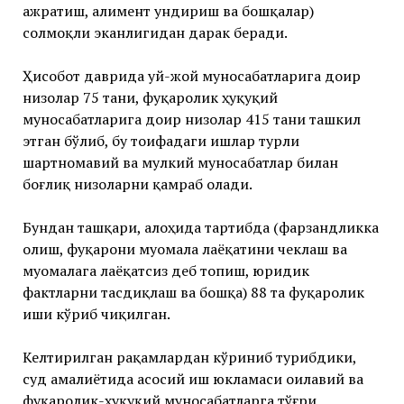
ажратиш, алимент ундириш ва бошқалар)
солмоқли эканлигидан дарак беради.
Ҳисобот даврида уй-жой муносабатларига доир
низолар 75 тани, фуқаролик ҳуқуқий
муносабатларига доир низолар 415 тани ташкил
этган бўлиб, бу тоифадаги ишлар турли
шартномавий ва мулкий муносабатлар билан
боғлиқ низоларни қамраб олади.
Бундан ташқари, алоҳида тартибда (фарзандликка
олиш, фуқарони муомала лаёқатини чеклаш ва
муомалага лаёқатсиз деб топиш, юридик
фактларни тасдиқлаш ва бошқа) 88 та фуқаролик
иши кўриб чиқилган.
Келтирилган рақамлардан кўриниб турибдики,
суд амалиётида асосий иш юкламаси оилавий ва
фуқаролик-ҳуқуқий муносабатларга тўғри