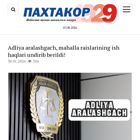
открыт
меню
07.08.2026
Adliya aralashgach, mahalla raislarining ish
haqlari undirib berildi!
30.01.2026
356