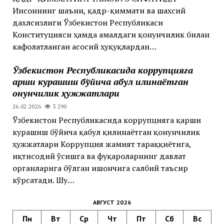
Инсоннинг шаъни, қадр-қиммати ва шахсий
дахлсизлиги Ўзбекистон Республикаси
Конституцияси ҳамда амалдаги қонунчилик билан
кафолатланган асосий ҳуқуқлардан…
Ўзбекистон Республикасида коррупцияга
қарши курашиш бўйича қабул қилинаётган
қонунчилик ҳужжатлари
26.02.2026
3 290
Ўзбекистон Республикасида коррупцияга қарши
курашиш бўйича қабул қилинаётган қонунчилик
ҳужжатлари Коррупция жамият тараққиётига,
иқтисодий ўсишга ва фуқароларнинг давлат
органларига бўлган ишончига салбий таъсир
кўрсатади. Шу…
АВГУСТ 2026
Пн
Вт
Ср
Чт
Пт
Сб
Вс