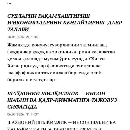
…
СУДЛАРНИ РАҚАМЛАШТИРИШ
ИМКОНИЯТЛАРИНИ КЕНГАЙТИРИШ- ДАВР
ТАЛАБИ
18.03.2026
3 582
Жамиятда қонунустуворлигини таъминлаш,
фуқаролар ҳуқуқ ва эркинликларини кафолатли
ҳимоя қилишда муҳим ўрин тутади. Сўнгги
йилларда судлар фаолиятида очиқлик ва
шаффофликни таъминлаш борасида олиб
борилган ислоҳотлар…
ШАҲВОНИЙ ШИЛҚИМЛИК — ИНСОН
ШАЪНИ ВА ҚАДР-ҚИММАТИГА ТАЖОВУЗ
СИФАТИДА
06.03.2026
3 037
ШАҲВОНИЙ ШИЛҚИМЛИК — ИНСОН ШАЪНИ ВА
ҚАДР-ҚИММАТИГА ТАЖОВУЗ СИФАТИДА