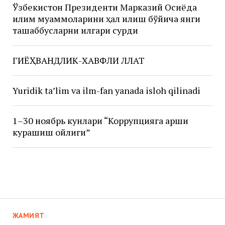
Ўзбекистон Президенти Марказий Осиёда
иқлим муаммоларини ҳал қилиш бўйича янги
ташаббусларни илгари сурди
ГИЁҲВАНДЛИК-ХАВФЛИ ЛЛАТ
Yuridik ta’lim va ilm-fan yanada isloh qilinadi
1–30 ноябрь кунлари “Коррупцияга қарши
курашиш ойлиги”
ЖАМИЯТ