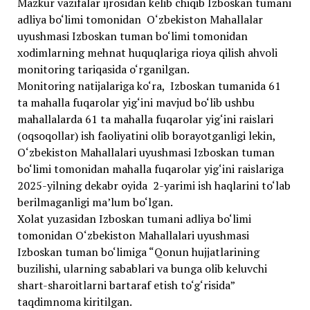
Mazkur vazifalar ijrosidan kelib chiqib Izboskan tumani
adliya bo‘limi tomonidan O‘zbekiston Mahallalar
uyushmasi Izboskan tuman bo‘limi tomonidan
xodimlarning mehnat huquqlariga rioya qilish ahvoli
monitoring tariqasida o‘rganilgan.
Monitoring natijalariga ko‘ra, Izboskan tumanida 61
ta mahalla fuqarolar yig‘ini mavjud bo‘lib ushbu
mahallalarda 61 ta mahalla fuqarolar yig‘ini raislari
(oqsoqollar) ish faoliyatini olib borayotganligi lekin,
O‘zbekiston Mahallalari uyushmasi Izboskan tuman
bo‘limi tomonidan mahalla fuqarolar yig‘ini raislariga
2025-yilning dekabr oyida 2-yarimi ish haqlarini to‘lab
berilmaganligi ma’lum bo‘lgan.
Xolat yuzasidan Izboskan tumani adliya bo‘limi
tomonidan O‘zbekiston Mahallalari uyushmasi
Izboskan tuman bo‘limiga “Qonun hujjatlarining
buzilishi, ularning sabablari va bunga olib keluvchi
shart-sharoitlarni bartaraf etish to‘g‘risida”
taqdimnoma kiritilgan.