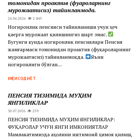
томонидан проактив (фуқароларнинг
мурожаатисиз) тайинланмоқда.
24.04.2026
2 843
Ногиронлик пенсияси тайинланиши учун ҳеч
қаерга мурожаат қилишингиз шарт эмас.
Бугунги кунда ногиронлик пенсиялари Пенсия
жамғармаси томонидан проактив (фуқароларнинг
мурожаатисиз) тайинланмоқда. ‍‍
Яъни
ногиронлиги бўлган…
ИҚТИСОДИЁТ
ПЕНСИЯ ТИЗИМИДА МУҲИМ
ЯНГИЛИКЛАР
30.07.2026
239
ПЕНСИЯ ТИЗИМИДА МУҲИМ ЯНГИЛИКЛАР:
ФУҚАРОЛАР УЧУН ЯНГИ ИМКОНИЯТЛАР
Мамлакатимизда аҳолини ижтимоий ҳимоя қилиш,