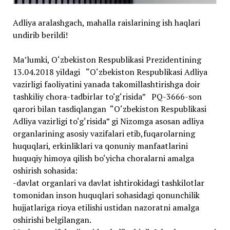
Adliya aralashgach, mahalla raislarining ish haqlari
undirib berildi!
Ma’lumki, O‘zbekiston Respublikasi Prezidentining
13.04.2018 yildagi “O‘zbekiston Respublikasi Adliya
vazirligi faoliyatini yanada takomillashtirishga doir
tashkiliy chora-tadbirlar to‘g‘risida” PQ-3666-son
qarori bilan tasdiqlangan “O‘zbekiston Respublikasi
Adliya vazirligi to‘g‘risida” gi Nizomga asosan adliya
organlarining asosiy vazifalari etib,fuqarolarning
huquqlari, erkinliklari va qonuniy manfaatlarini
huquqiy himoya qilish bo‘yicha choralarni amalga
oshirish sohasida:
-davlat organlari va davlat ishtirokidagi tashkilotlar
tomonidan inson huquqlari sohasidagi qonunchilik
hujjatlariga rioya etilishi ustidan nazoratni amalga
oshirishi belgilangan.