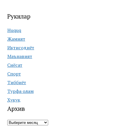
Рукнлар
Huquq
Жамият
Иқтисодиёт
Маънавият
Сиёсат
Спорт
Тиббиёт
Турфа олам
Ҳуқуқ
Архив
Архив