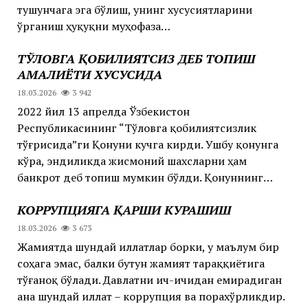
тушунчага эга бўлиш, унинг хусусиятларини
ўрганиш ҳуқуқни муҳофаза…
ТЎЛОВГА ҚОБИЛИЯТСИЗ ДЕБ ТОПИШ
АМАЛИЁТИ ХУСУСИДА
18.03.2026
3 942
2022 йил 13 апрелда Ўзбекистон
Республикасининг “Тўловга қобилиятсизлик
тўғрисида”ги Қонуни кучга кирди. Ушбу қонунга
кўра, эндиликда жисмоний шахсларни ҳам
банкрот деб топиш мумкин бўлди. Қонуннинг…
КОРРУПЦИЯГА ҚАРШИ КУРАШИШ
18.03.2026
3 673
Жамиятда шундай иллатлар борки, у маълум бир
соҳага эмас, балки бутун жамият тараққиётига
тўғаноқ бўлади. Давлатни ич-ичидан емирадиган
ана шундай иллат – коррупция ва порахўрликдир.