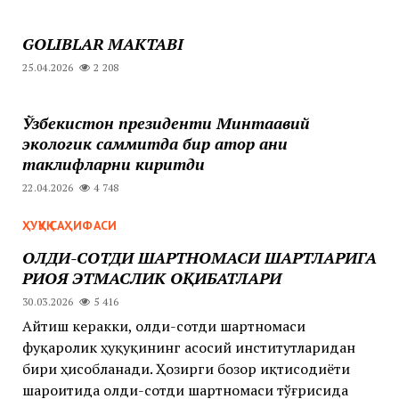
GOLIBLAR MAKTABI
25.04.2026
2 208
Ўзбекистон президенти Минтақавий
экологик саммитда бир қатор аниқ
таклифларни киритди
22.04.2026
4 748
ҲУҚУҚ САҲИФАСИ
ОЛДИ-СОТДИ ШАРТНОМАСИ ШАРТЛАРИГА
РИОЯ ЭТМАСЛИК ОҚИБАТЛАРИ
30.03.2026
5 416
Айтиш керакки, олди-сотди шартномаси
фуқаролик ҳуқуқининг асосий институтларидан
бири ҳисобланади. Ҳозирги бозор иқтисодиёти
шароитида олди-сотди шартномаси тўғрисида