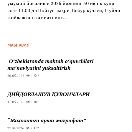
умумий йиғилиши 2026 йилнинг 30 июнь куни
соат 11.00 да Пойтуғ шаҳри, Бобур кўчаси, 1-уйда
жойлашган жамиятнинг…
МАЪНАВИЯТ
Oʻzbekistonda maktab oʻquvchilari
maʼnaviyatini yuksaltirish
20.05.2026
1 546
ДИЙДОРЛАШУВ ҚУВОНЧЛАРИ
11.05.2026
1 818
“Жаҳолатга қарши маърифат”
27.04.2026
2 102