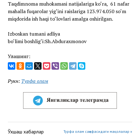
Taqdimnoma muhokamasi natijalariga ko‘ra, 61 nafar
mahalla fuqarolar yig‘ini raislariga 123.974.050 so‘m
miqdorida ish haqi to‘lovlari amalga oshirilgan.
Izboskan tumani adliya
bo‘limi boshlig‘i:Sh.Abduraxmonov
Улашинг:
Рукн:
Турфа олам
Ўхшаш хабарлар
Турфа олам саҳифасидаги мақолалар »