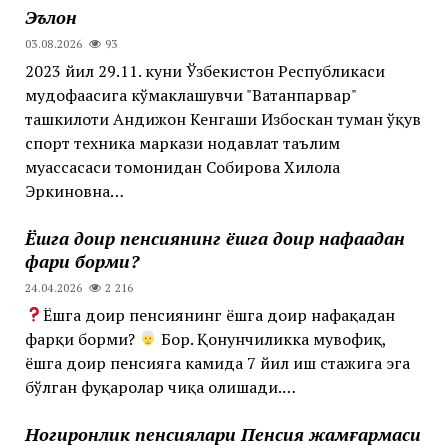
Эълон
03.08.2026
93
2023 йил 29.11. куни Ўзбекистон Республикаси
мудофаасига кўмаклашувчи "Ватанпарвар"
ташкилоти Андижон Кенгаши Избоскан туман ўқув
спорт техника маркази нодавлат таълим
муассасаси томонидан Собирова Хилола
Эркиновна…
Ёшга доир пенсиянинг ёшга доир нафақадан
фарқи борми?
24.04.2026
2 216
Ёшга доир пенсиянинг ёшга доир нафақадан
фарқи борми?
Бор. Қонунчиликка мувофиқ,
ёшга доир пенсияга камида 7 йил иш стажига эга
бўлган фуқаролар чиқа олишади.…
Ногиронлик пенсиялари Пенсия жамғармаси