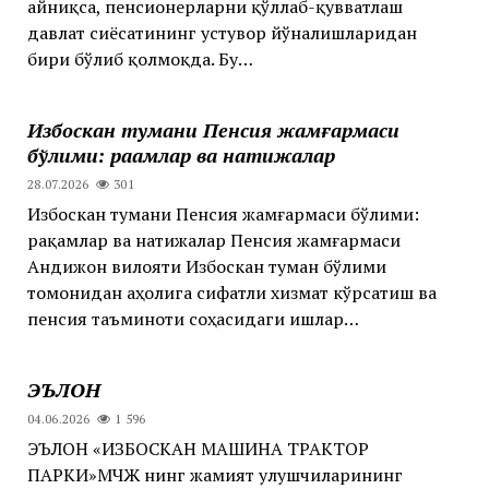
айниқса, пенсионерларни қўллаб-қувватлаш
давлат сиёсатининг устувор йўналишларидан
бири бўлиб қолмоқда. Бу…
Избоскан тумани Пенсия жамғармаси
бўлими: рақамлар ва натижалар
28.07.2026
301
Избоскан тумани Пенсия жамғармаси бўлими:
рақамлар ва натижалар Пенсия жамғармаси
Андижон вилояти Избоскан туман бўлими
томонидан аҳолига сифатли хизмат кўрсатиш ва
пенсия таъминоти соҳасидаги ишлар…
ЭЪЛОН
04.06.2026
1 596
ЭЪЛОН «ИЗБОСКАН МАШИНА ТРАКТОР
ПАРКИ»МЧЖ нинг жамият улушчиларининг